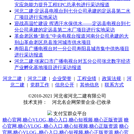
灾应急能力提升工程EPC总承包进行采访报道
河北二建:定远县电视台到七分公司承建的定远县第二水
厂项目进行实地采访
迎战高温忙建设 挥洒汗水保供水——定远县电视台到七
分公司承建的定远县第二水厂项目进行实地采访
革命老区焕“新生”中央电视台报道河南分公司承建的大
别山革命老区息县淮河城市供水项目
寿阳县广播电视台对一分公司寿阳县城市集中供热项目
进行采访报道
河北二建:张家口市广播电视台对五分公司张北数字经济
产业孵化基地项目进行采访报道
河北二建
|
河北二建
|
企业荣誉
|
工程业绩
|
政策法规
|
河
北二建
|
党群工作
|
信息公开
|
其他信息
|
联系方式
©2010-2021 河北省河北二建有限公司
技术支持： 河北名企网荣誉企业-已收录
支付宝群众平台
糖心官网,糖心VLOG,,糖心入口,糖心短视频,糖心正版资源
糖
心官网,糖心VLOG,,糖心入口,糖心短视频,糖心正版资源
糖心
官网,糖心VLOG,,糖心入口,糖心短视频,糖心正版资源
糖心官